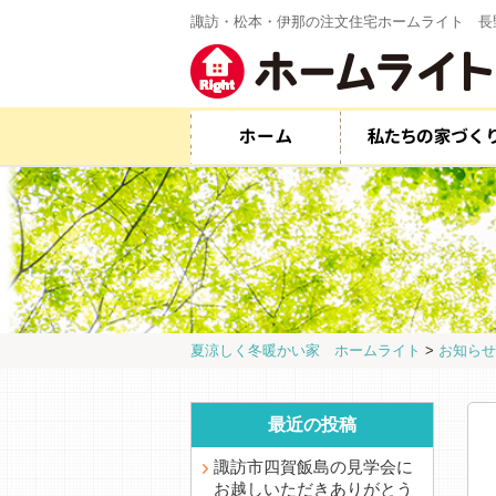
諏訪・松本・伊那の注文住宅ホームライト 長
夏涼しく冬暖かい家 ホームライト
>
お知らせ
最近の投稿
諏訪市四賀飯島の見学会に
お越しいただきありがとう